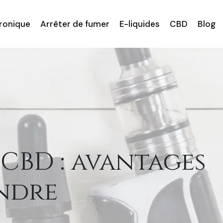
tronique
Arrêter de fumer
E-liquides
CBD
Blog
BD : avantages
endre