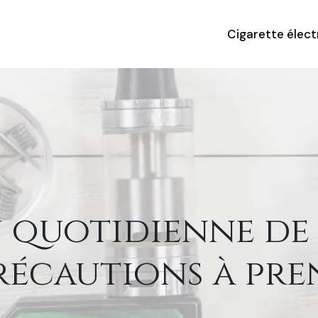
Cigarette élec
quotidienne de C
récautions à pr