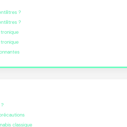
ntilitres ?
ntilitres ?
ctronique
ctronique
lonnantes
 ?
 précautions
nabis classique