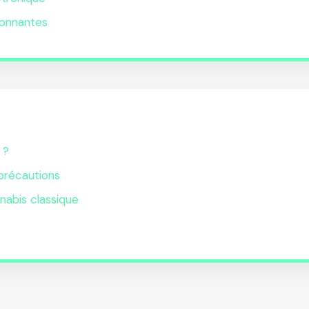
lonnantes
 ?
 précautions
nabis classique