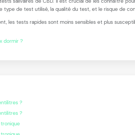
 tests salivaires de CBD. Il est crucial de les connaître po
 type de test utilisé, la qualité du test, et le risque de c
es tests rapides sont moins sensibles et plus susceptibl
x dormir ?
ntilitres ?
ntilitres ?
ctronique
ctronique