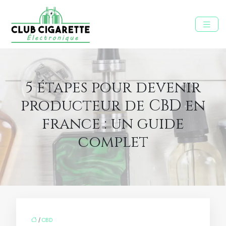
5 étapes pour devenir
producteur de CBD en
france : un guide
complet
/
CBD