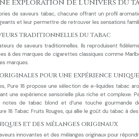
une exploration de l’univers du t
es de saveurs tabac, chacune offrant un profil aromatiq
eants et leur permettre de retrouver les sensations famil
veurs traditionnelles du tabac
teurs de saveurs traditionnelles. Ils reproduisent fidèle
s à des marques de cigarettes classiques comme Marlboro,
ces marques.
s originales pour une expérience uniqu
les, Pure 18 propose une sélection de e-liquides tabac a
ant une expérience sensorielle plus riche et complexe. Pa
e notes de tabac blond et d’une touche gourmande de
e 18 Tabac Fruits Rouges, qui allie le goût du tabac à des
uniques et des mélanges originaux
saveurs innovantes et des mélanges originaux pour répon