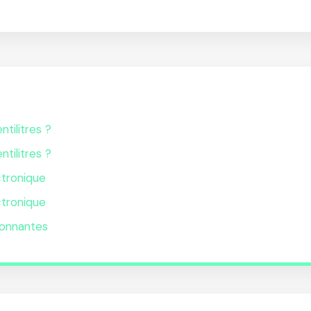
ntilitres ?
ntilitres ?
ctronique
ctronique
lonnantes