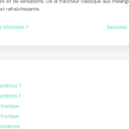
eurs et de sensations. De la fraîcheur classique aux mélan
et rafraîchissante.
e citronnée ?
Savourez l
ntilitres ?
ntilitres ?
ctronique
ctronique
lonnantes