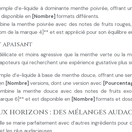
xemple d’e-liquide à dominante menthe poivrée, offrant une
 disponible en
[Nombre]
formats différents.
bine la menthe poivrée avec des notes de fruits rouges, 
Nom de la marque 4]** et est apprécié pour son équilibre ent
t apaisant
icate et moins agressive que la menthe verte ou la men
apoteurs qui recherchent une expérience gustative plus su
emple d’e-liquide à base de menthe douce, offrant une sensa
 en
[Nombre]
versions, dont une version avec
[Pourcenta
ombine la menthe douce avec des notes de fruits exoti
marque 6]** et est disponible en
[Nombre]
formats et dosa
x horizons : des mélanges auda
Elle se marie parfaitement avec d’autres ingrédients pour 
et les plus audacieuses.