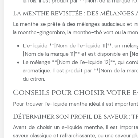
la fois. Il est produit par **[Nom de la marque 1
La menthe revisitée : des mélanges
La menthe se prête à des mélanges audacieux et in
la menthe-gingembre, la menthe-thé vert ou la ment
L’e-liquide **[Nom de l’e-liquide 11]**, un mél
[Nom de la marque 11]** et est disponible en
[N
Le mélange **[Nom de l’e-liquide 12]**, qui com
aromatique. Il est produit par **[Nom de la marq
du citron.
Conseils pour choisir votre 
Pour trouver l’e-liquide menthe idéal, il est impor
Déterminer son profil de saveur : t
Avant de choisir un e-liquide menthe, il est impo
saveur classique et rafraîchissante, ou une saveur pl