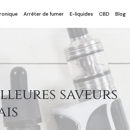
tronique
Arrêter de fumer
E-liquides
CBD
Blog
illeures saveurs
ais