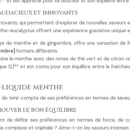
0]** et est apprécié pour sa douceur et son équilibre entre
 audacieux et innovants
novants, qui permettent d’explorer de nouvelles saveurs 
he-eucalyptus offrent une expérience gustative unique et
ange de menthe et de gingembre, offre une sensation de fra
ombre]
formats différents.
bine la menthe avec des notes de thé vert et de citron ver
ue 12]** et est connu pour son équilibre entre la fraîcheu
e-liquide menthe
tant de tenir compte de ses préférences en termes de save
rouver le bon équilibre
rtant de définir ses préférences en termes de force, de
us complexe et originale ? Aime-t-on les saveurs intenses 