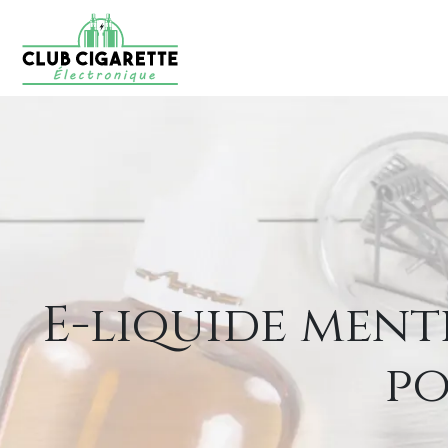
E-liquide menth
po