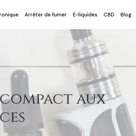
tronique
Arrêter de fumer
E-liquides
CBD
Blog
r compact aux
ces