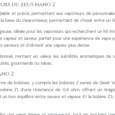
eurs du zeus nano 2
lable et précis, permettant aux vapoteurs de personnalise
à la base du clearomiseur, permettant de choisir entre un t
geuse, idéale pour les vapoteurs qui recherchent un hit int
re vapeur et saveur, parfait pour une expérience de vape pl
s saveurs et d’obtenir une vapeur plus dense.
onnel, mettant en valeur les subtilités aromatiques de vo
uités, gourmands ou tabac.
ano 2
 de bobines, y compris les bobines Z series de Geek Vape
 bobine Z1, d’une résistance de 0.4 ohm, offrant un tira
 un bon équilibre entre saveur et vapeur. Et la bobine Z3,
rir une vape dense et savoureuse, tout en assurant une 