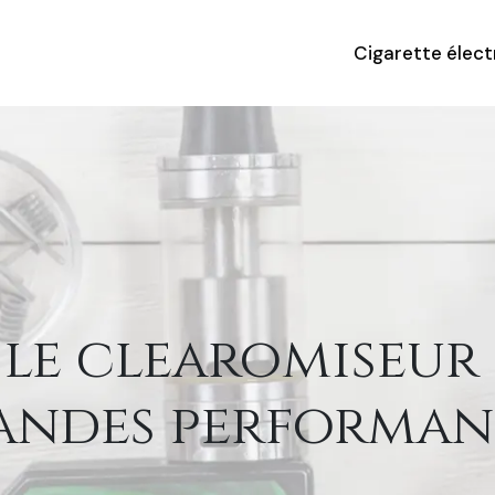
Cigarette élec
: le clearomiseu
andes performan