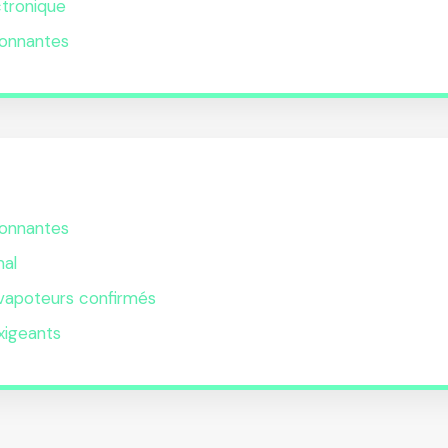
ctronique
lonnantes
lonnantes
mal
 vapoteurs confirmés
xigeants