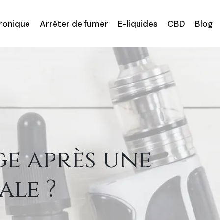
tronique
Arrêter de fumer
E-liquides
CBD
Blog
e après une
ale ?