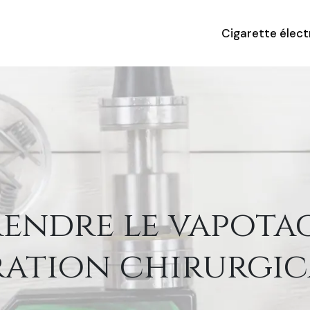
Cigarette élec
endre le vapotag
ation chirurgic