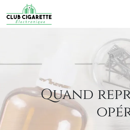
Quand repr
opér