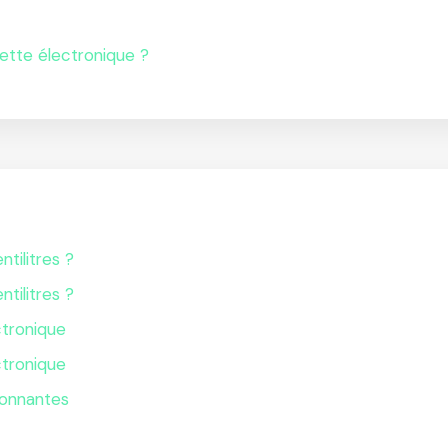
ette électronique ?
ntilitres ?
ntilitres ?
ctronique
ctronique
lonnantes