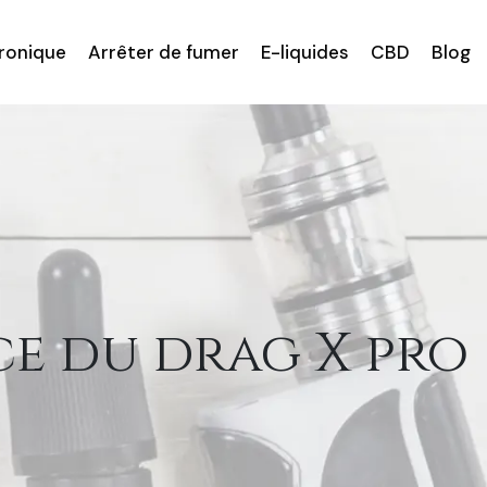
tronique
Arrêter de fumer
E-liquides
CBD
Blog
e du drag X pro