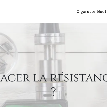
Cigarette élec
cer la résistanc
?