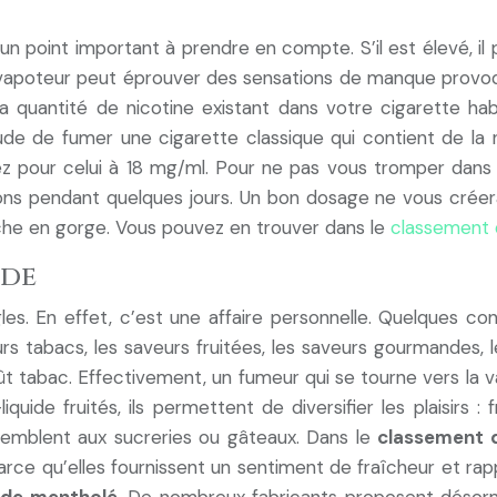
 un point important à prendre en compte. S’il est élevé, 
 le vapoteur peut éprouver des sensations de manque provoqu
a quantité de nicotine existant dans votre cigarette ha
tude de fumer une cigarette classique qui contient de la n
tez pour celui à 18 mg/ml. Pour ne pas vous tromper dans 
ons pendant quelques jours. Un bon dosage ne vous crée
oche en gorge. Vous pouvez en trouver dans le
classement d
ide
ègles. En effet, c’est une affaire personnelle. Quelques 
veurs tabacs, les saveurs fruitées, les saveurs gourmandes,
oût tabac. Effectivement, un fumeur qui se tourne vers la va
uide fruités, ils permettent de diversifier les plaisirs : 
semblent aux sucreries ou gâteaux. Dans le
classement d
rce qu’elles fournissent un sentiment de fraîcheur et rapp