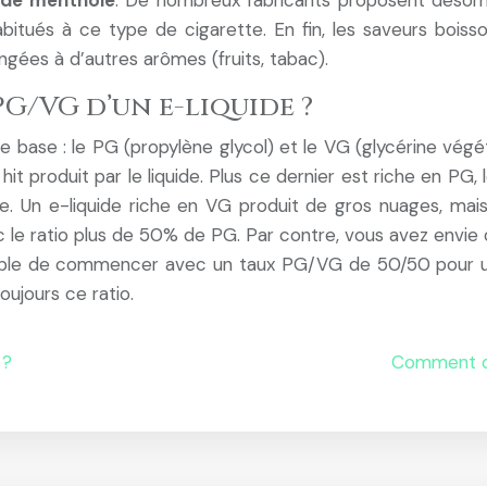
uide mentholé
. De nombreux fabricants proposent désorma
bitués à ce type de cigarette. En fin, les saveurs boisso
mélangées à d’autres arômes (fruits, tabac).
G/VG d’un e-liquide ?
e base : le PG (propylène glycol) et le VG (glycérine vé
t produit par le liquide. Plus ce dernier est riche en PG,
e. Un e-liquide riche en VG produit de gros nuages, mais
ec le ratio plus de 50% de PG. Par contre, vous avez envie
férable de commencer avec un taux PG/VG de 50/50 pour un
oujours ce ratio.
 ?
Comment de