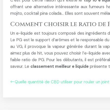
C’est pour cette raison qu’il existe le
top 10 e liq
offrant une alternative intéressante aux fumeurs ha
mojito, cocktail pina colada… Elles sont souvent 
Comment choisir le ratio de P
Un e-liquide est toujours composé des ingrédients d
Le PG est le support d’arômes et le responsable du hi
au VG, il provoque la vapeur générée durant la vap
aimez plus de hit, vous pouvez choisir l’e-liquide av
faible ratio de PG. Pour les débutants, il est pré
saveur. Le
classement meilleur e liquide
présente t
Quelle quantité de CBD utiliser pour rouler un joint