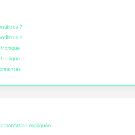
ntilitres ?
ntilitres ?
ctronique
ctronique
lonnantes
glementation expliquée