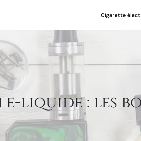
Cigarette élec
 e-liquide : les b