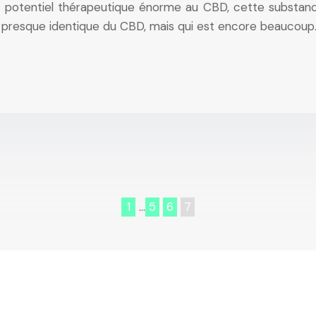
n potentiel thérapeutique énorme au CBD, cette substanc
e presque identique du CBD, mais qui est encore beaucoup
1
…
5
6
7