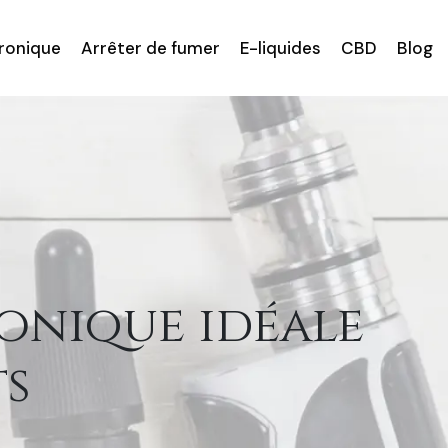
tronique
Arrêter de fumer
E-liquides
CBD
Blog
ronique idéale
ts