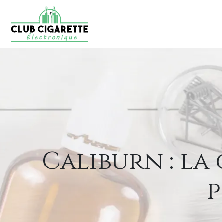
Caliburn : la
p