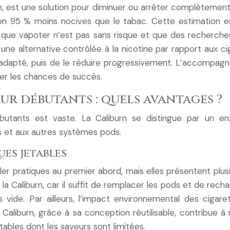
urn, est une solution pour diminuer ou arrêter complèteme
on 95 % moins nocives que le tabac. Cette estimation est
e que vapoter n’est pas sans risque et que des recherche
e une alternative contrôlée à la nicotine par rapport aux cig
apté, puis de le réduire progressivement. L’accompagne
er les chances de succès.
ur débutants : quels avantages ?
utants est vaste. La Caliburn se distingue par un e
s et aux autres systèmes pods.
es jetables
r pratiques au premier abord, mais elles présentent plusi
 Caliburn, car il suffit de remplacer les pods et de recha
 vide. Par ailleurs, l’impact environnemental des cigaret
liburn, grâce à sa conception réutilisable, contribue à r
ables dont les saveurs sont limitées.