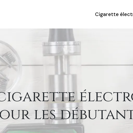
Cigarette élec
 cigarette élect
our les débutan