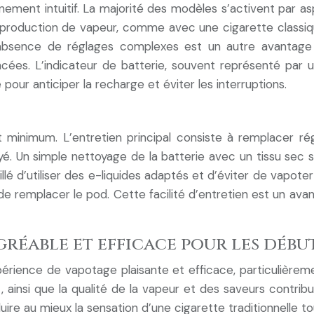
ement intuitif. La majorité des modèles s’activent par asp
 la production de vapeur, comme avec une cigarette classi
’absence de réglages complexes est un autre avantage n
ncées. L’indicateur de batterie, souvent représenté par 
pour anticiper la recharge et éviter les interruptions.
t minimum. L’entretien principal consiste à remplacer ré
oyé. Un simple nettoyage de la batterie avec un tissu sec s
illé d’utiliser des e-liquides adaptés et d’éviter de vapote
 remplacer le pod. Cette facilité d’entretien est un ava
réable et efficace pour les débu
xpérience de vapotage plaisante et efficace, particulièrem
nt, ainsi que la qualité de la vapeur et des saveurs contri
uire au mieux la sensation d’une cigarette traditionnelle to